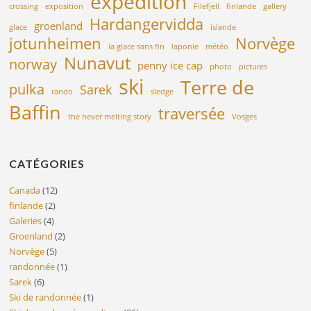
expédition
crossing
exposition
Filefjell
finlande
gallery
Hardangervidda
groenland
glace
islande
jotunheimen
Norvège
la glace sans fin
laponie
météo
Nunavut
norway
penny ice cap
photo
pictures
ski
Terre de
pulka
Sarek
rando
sledge
Baffin
traversée
the never melting story
Vosges
CATÉGORIES
Canada
(12)
finlande
(2)
Galeries
(4)
Groenland
(2)
Norvège
(5)
randonnée
(1)
Sarek
(6)
Ski de randonnée
(1)