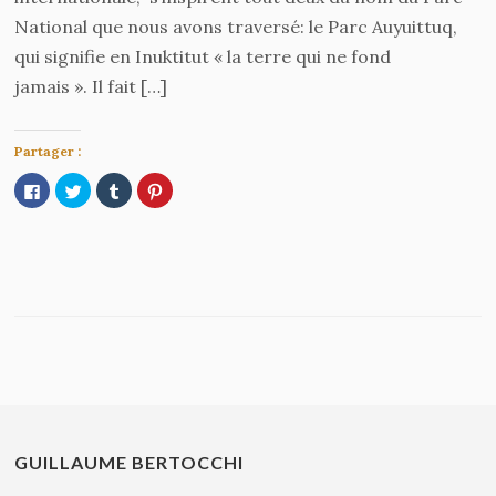
National que nous avons traversé: le Parc Auyuittuq,
qui signifie en Inuktitut « la terre qui ne fond
jamais ». Il fait […]
Partager :
Cliquez
Cliquez
Cliquez
Cliquez
pour
pour
pour
pour
partager
partager
partager
partager
sur
sur
sur
sur
Facebook(ouvre
Twitter(ouvre
Tumblr(ouvre
Pinterest(ouvre
dans
dans
dans
dans
une
une
une
une
nouvelle
nouvelle
nouvelle
nouvelle
fenêtre)
fenêtre)
fenêtre)
fenêtre)
GUILLAUME BERTOCCHI