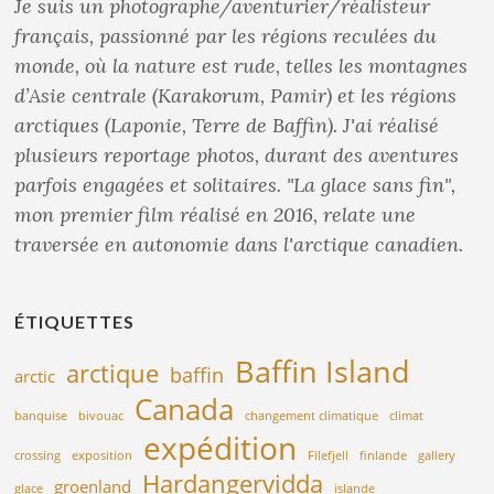
Je suis un photographe/aventurier/réalisteur
français, passionné par les régions reculées du
monde, où la nature est rude, telles les montagnes
d’Asie centrale (Karakorum, Pamir) et les régions
arctiques (Laponie, Terre de Baffin). J'ai réalisé
plusieurs reportage photos, durant des aventures
parfois engagées et solitaires. "La glace sans fin",
mon premier film réalisé en 2016, relate une
traversée en autonomie dans l'arctique canadien.
ÉTIQUETTES
Baffin Island
arctique
baffin
arctic
Canada
banquise
bivouac
changement climatique
climat
expédition
crossing
exposition
Filefjell
finlande
gallery
Hardangervidda
groenland
glace
islande