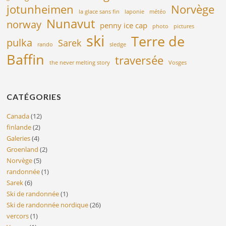
jotunheimen
Norvège
la glace sans fin
laponie
météo
Nunavut
norway
penny ice cap
photo
pictures
ski
Terre de
pulka
Sarek
rando
sledge
Baffin
traversée
the never melting story
Vosges
CATÉGORIES
Canada
(12)
finlande
(2)
Galeries
(4)
Groenland
(2)
Norvège
(5)
randonnée
(1)
Sarek
(6)
Ski de randonnée
(1)
Ski de randonnée nordique
(26)
vercors
(1)