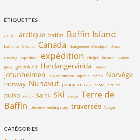
ÉTIQUETTES
Baffin Island
arctique
baffin
arctic
Canada
banquise
bivouac
changement climatique
climat
expédition
crossing
exposition
Filefjell
finlande
gallery
Hardangervidda
groenland
glace
islande
jotunheimen
Norvège
la glace sans fin
laponie
météo
Nunavut
norway
penny ice cap
photo
pictures
ski
Terre de
pulka
Sarek
rando
sledge
Baffin
traversée
the never melting story
Vosges
CATÉGORIES