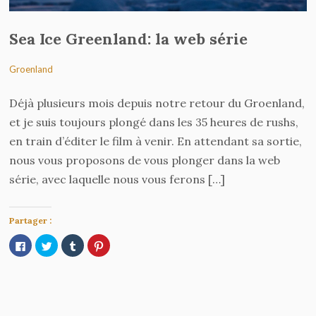
Sea Ice Greenland: la web série
Groenland
Déjà plusieurs mois depuis notre retour du Groenland,
et je suis toujours plongé dans les 35 heures de rushs,
en train d’éditer le film à venir. En attendant sa sortie,
nous vous proposons de vous plonger dans la web
série, avec laquelle nous vous ferons […]
Partager :
Cliquez
Cliquez
Cliquez
Cliquez
pour
pour
pour
pour
partager
partager
partager
partager
sur
sur
sur
sur
Facebook(ouvre
Twitter(ouvre
Tumblr(ouvre
Pinterest(ouvre
dans
dans
dans
dans
une
une
une
une
nouvelle
nouvelle
nouvelle
nouvelle
fenêtre)
fenêtre)
fenêtre)
fenêtre)