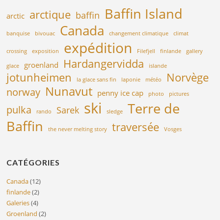
Baffin Island
arctique
baffin
arctic
Canada
banquise
bivouac
changement climatique
climat
expédition
crossing
exposition
Filefjell
finlande
gallery
Hardangervidda
groenland
glace
islande
jotunheimen
Norvège
la glace sans fin
laponie
météo
Nunavut
norway
penny ice cap
photo
pictures
ski
Terre de
pulka
Sarek
rando
sledge
Baffin
traversée
the never melting story
Vosges
CATÉGORIES
Canada
(12)
finlande
(2)
Galeries
(4)
Groenland
(2)