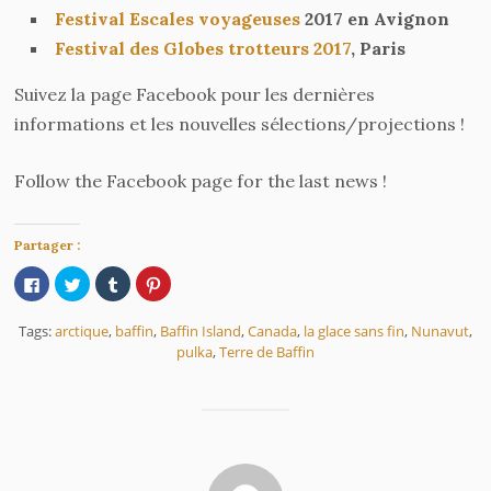
Festival Escales voyageuses
2017 en Avignon
Festival des Globes trotteurs 2017
, Paris
Suivez la page Facebook pour les dernières
informations et les nouvelles sélections/projections !
Follow the Facebook page for the last news !
Partager :
Cliquez
Cliquez
Cliquez
Cliquez
pour
pour
pour
pour
partager
partager
partager
partager
sur
sur
sur
sur
Tags:
arctique
,
baffin
,
Baffin Island
,
Canada
,
la glace sans fin
,
Nunavut
,
Facebook(ouvre
Twitter(ouvre
Tumblr(ouvre
Pinterest(ouvre
dans
dans
dans
dans
pulka
,
Terre de Baffin
une
une
une
une
nouvelle
nouvelle
nouvelle
nouvelle
fenêtre)
fenêtre)
fenêtre)
fenêtre)