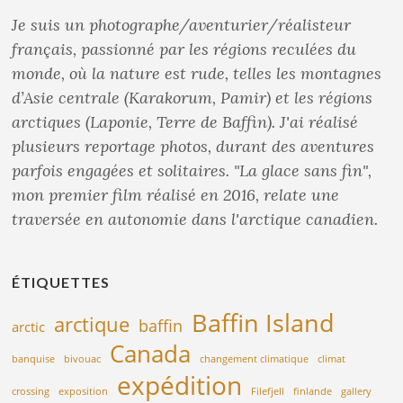
Je suis un photographe/aventurier/réalisteur
français, passionné par les régions reculées du
monde, où la nature est rude, telles les montagnes
d’Asie centrale (Karakorum, Pamir) et les régions
arctiques (Laponie, Terre de Baffin). J'ai réalisé
plusieurs reportage photos, durant des aventures
parfois engagées et solitaires. "La glace sans fin",
mon premier film réalisé en 2016, relate une
traversée en autonomie dans l'arctique canadien.
ÉTIQUETTES
Baffin Island
arctique
baffin
arctic
Canada
banquise
bivouac
changement climatique
climat
expédition
crossing
exposition
Filefjell
finlande
gallery