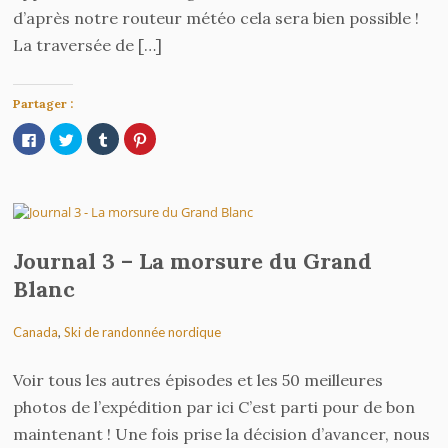
d’après notre routeur météo cela sera bien possible !
La traversée de […]
Partager :
Cliquez
Cliquez
Cliquez
Cliquez
pour
pour
pour
pour
partager
partager
partager
partager
sur
sur
sur
sur
Facebook(ouvre
Twitter(ouvre
Tumblr(ouvre
Pinterest(ouvre
dans
dans
dans
dans
une
une
une
une
nouvelle
nouvelle
nouvelle
nouvelle
fenêtre)
fenêtre)
fenêtre)
fenêtre)
Journal 3 – La morsure du Grand
Blanc
Canada
,
Ski de randonnée nordique
Voir tous les autres épisodes et les 50 meilleures
photos de l’expédition par ici C’est parti pour de bon
maintenant ! Une fois prise la décision d’avancer, nous