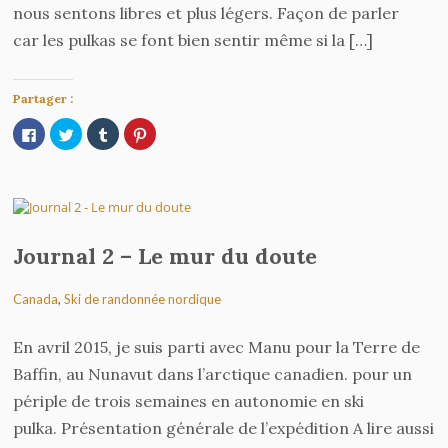
nous sentons libres et plus légers. Façon de parler
car les pulkas se font bien sentir même si la […]
Partager :
Cliquez
Cliquez
Cliquez
Cliquez
pour
pour
pour
pour
partager
partager
partager
partager
sur
sur
sur
sur
Facebook(ouvre
Twitter(ouvre
Tumblr(ouvre
Pinterest(ouvre
dans
dans
dans
dans
une
une
une
une
nouvelle
nouvelle
nouvelle
nouvelle
fenêtre)
fenêtre)
fenêtre)
fenêtre)
Journal 2 – Le mur du doute
Canada
,
Ski de randonnée nordique
En avril 2015, je suis parti avec Manu pour la Terre de
Baffin, au Nunavut dans l’arctique canadien. pour un
périple de trois semaines en autonomie en ski
pulka. Présentation générale de l’expédition A lire aussi