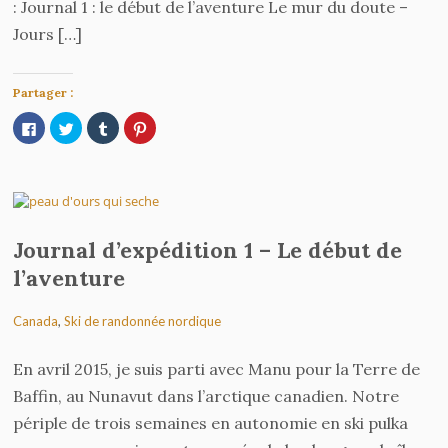
: Journal 1 : le début de l’aventure Le mur du doute –
Jours […]
Partager :
Cliquez
Cliquez
Cliquez
Cliquez
pour
pour
pour
pour
partager
partager
partager
partager
sur
sur
sur
sur
Facebook(ouvre
Twitter(ouvre
Tumblr(ouvre
Pinterest(ouvre
dans
dans
dans
dans
une
une
une
une
nouvelle
nouvelle
nouvelle
nouvelle
fenêtre)
fenêtre)
fenêtre)
fenêtre)
Journal d’expédition 1 – Le début de
l’aventure
Canada
,
Ski de randonnée nordique
En avril 2015, je suis parti avec Manu pour la Terre de
Baffin, au Nunavut dans l’arctique canadien. Notre
périple de trois semaines en autonomie en ski pulka