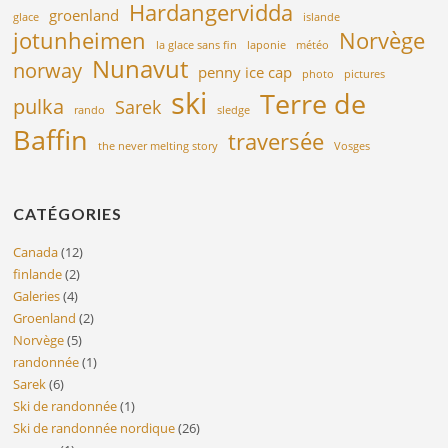
Hardangervidda
groenland
glace
islande
jotunheimen
Norvège
la glace sans fin
laponie
météo
Nunavut
norway
penny ice cap
photo
pictures
ski
Terre de
pulka
Sarek
rando
sledge
Baffin
traversée
the never melting story
Vosges
CATÉGORIES
Canada
(12)
finlande
(2)
Galeries
(4)
Groenland
(2)
Norvège
(5)
randonnée
(1)
Sarek
(6)
Ski de randonnée
(1)
Ski de randonnée nordique
(26)