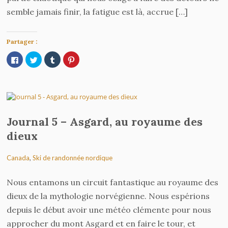
semble jamais finir, la fatigue est là, accrue […]
Partager :
Cliquez
Cliquez
Cliquez
Cliquez
pour
pour
pour
pour
partager
partager
partager
partager
sur
sur
sur
sur
Facebook(ouvre
Twitter(ouvre
Tumblr(ouvre
Pinterest(ouvre
dans
dans
dans
dans
une
une
une
une
nouvelle
nouvelle
nouvelle
nouvelle
fenêtre)
fenêtre)
fenêtre)
fenêtre)
Journal 5 – Asgard, au royaume des
dieux
Canada
,
Ski de randonnée nordique
Nous entamons un circuit fantastique au royaume des
dieux de la mythologie norvégienne. Nous espérions
depuis le début avoir une météo clémente pour nous
approcher du mont Asgard et en faire le tour, et