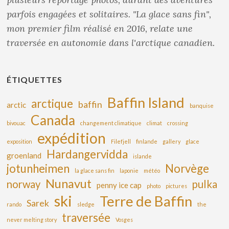
parfois engagées et solitaires. "La glace sans fin",
mon premier film réalisé en 2016, relate une
traversée en autonomie dans l'arctique canadien.
ÉTIQUETTES
Baffin Island
arctique
baffin
arctic
banquise
Canada
bivouac
changement climatique
climat
crossing
expédition
exposition
Filefjell
finlande
gallery
glace
Hardangervidda
groenland
islande
jotunheimen
Norvège
la glace sans fin
laponie
météo
Nunavut
norway
pulka
penny ice cap
photo
pictures
ski
Terre de Baffin
Sarek
rando
sledge
the
traversée
never melting story
Vosges