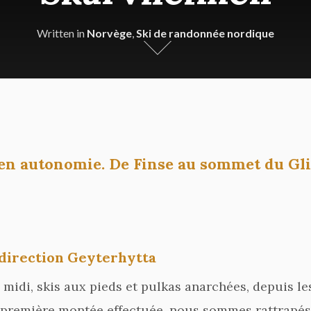
Written in
Norvège
,
Ski de randonnée nordique
en autonomie. De Finse au sommet du Glit
, direction Geyterhytta
midi, skis aux pieds et pulkas anarchées, depuis les
la première montée effectuée, nous sommes rattrapés