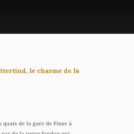
tertind, le charme de la
 quais de la gare de Finse à
 par de la neige fondue qui