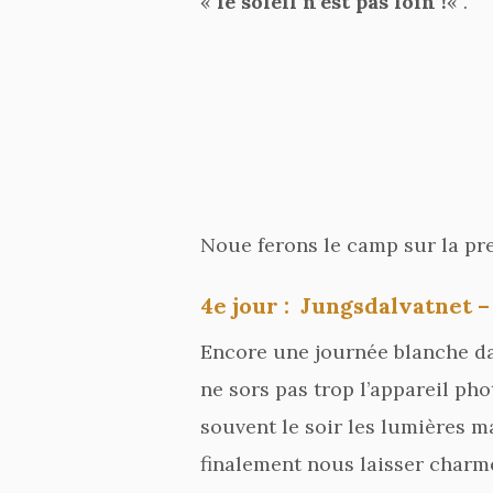
«
le soleil n’est pas loin !
« .
Noue ferons le camp sur la pres
4e jour : Jungsdalvatnet 
Encore une journée blanche da
ne sors pas trop l’appareil ph
souvent le soir les lumières 
finalement nous laisser charme