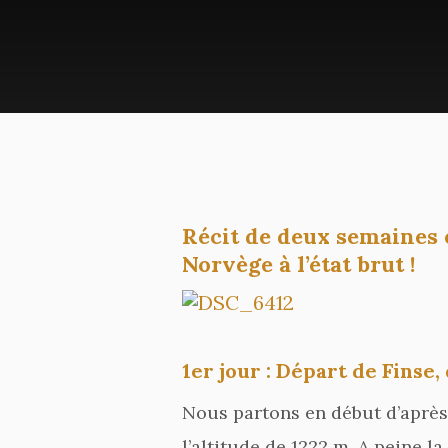
Récit de deux semaines 
Norvège à l’état brut !
1er jour : Départ de Finse
Nous partons en début d’après 
l’altitude de 1222 m. A peine 