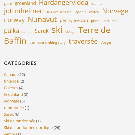
Hardangervidda
groenland
glace
islande
jotunheimen
Norvège
la glace sans fin
laponie
météo
Nunavut
norway
penny ice cap
photo
pictures
ski
Terre de
pulka
Sarek
rando
sledge
Baffin
traversée
the never melting story
Vosges
CATÉGORIES
Canada
(12)
finlande
(2)
Galeries
(4)
Groenland
(2)
Norvège
(5)
randonnée
(1)
Sarek
(6)
Ski de randonnée
(1)
Ski de randonnée nordique
(26)
vercors
(1)