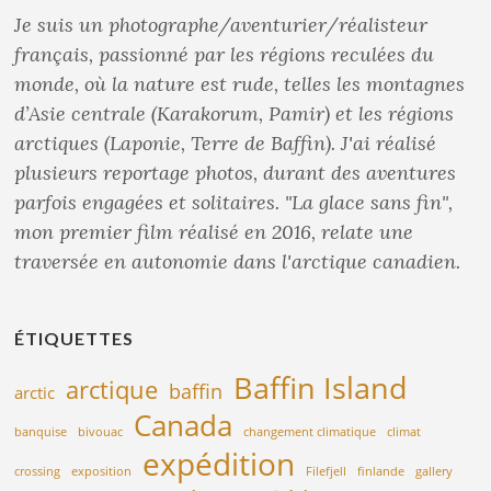
Je suis un photographe/aventurier/réalisteur
français, passionné par les régions reculées du
monde, où la nature est rude, telles les montagnes
d’Asie centrale (Karakorum, Pamir) et les régions
arctiques (Laponie, Terre de Baffin). J'ai réalisé
plusieurs reportage photos, durant des aventures
parfois engagées et solitaires. "La glace sans fin",
mon premier film réalisé en 2016, relate une
traversée en autonomie dans l'arctique canadien.
ÉTIQUETTES
Baffin Island
arctique
baffin
arctic
Canada
banquise
bivouac
changement climatique
climat
expédition
crossing
exposition
Filefjell
finlande
gallery