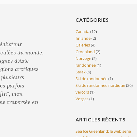
CATÉGORIES
Canada
(12)
finlande
(2)
éalisteur
Galeries
(4)
reculées du monde,
Groenland
(2)
Norvège
(5)
agnes d’Asie
randonnée
(1)
égions arctiques
Sarek
(6)
é plusieurs
Ski de randonnée
(1)
es parfois
Ski de randonnée nordique
(26)
vercors
(1)
 fin", mon
Vosges
(1)
une traversée en
ARTICLES RÉCENTS
Sea Ice Greenland: la web série