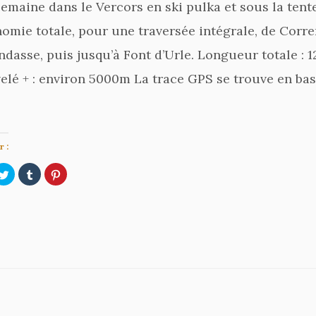
emaine dans le Vercors en ski pulka et sous la tente
omie totale, pour une traversée intégrale, de Corr
ndasse, puis jusqu’à Font d’Urle. Longueur totale : 
elé + : environ 5000m La trace GPS se trouve en bas
 :
uez
Cliquez
Cliquez
Cliquez
r
pour
pour
pour
tager
partager
partager
partager
sur
sur
sur
ebook(ouvre
Twitter(ouvre
Tumblr(ouvre
Pinterest(ouvre
s
dans
dans
dans
une
une
une
elle
nouvelle
nouvelle
nouvelle
tre)
fenêtre)
fenêtre)
fenêtre)