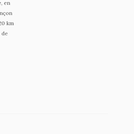
, en
ençon
120 km
 de