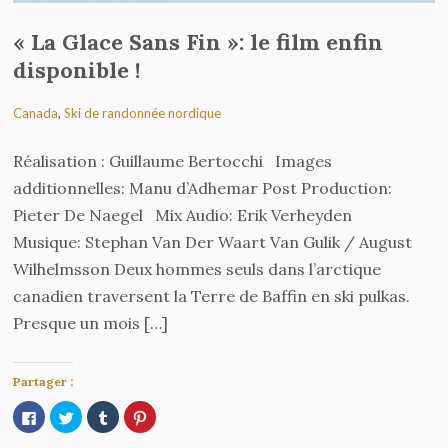
« La Glace Sans Fin »: le film enfin
disponible !
Canada
,
Ski de randonnée nordique
Réalisation : Guillaume Bertocchi Images
additionnelles: Manu d’Adhemar Post Production:
Pieter De Naegel Mix Audio: Erik Verheyden
Musique: Stephan Van Der Waart Van Gulik / August
Wilhelmsson Deux hommes seuls dans l’arctique
canadien traversent la Terre de Baffin en ski pulkas.
Presque un mois […]
Partager :
Cliquez
Cliquez
Cliquez
Cliquez
pour
pour
pour
pour
partager
partager
partager
partager