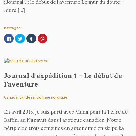
: Journal 1 : le début de l’aventure Le mur du doute –
Jours […]
Partager :
Cliquez
Cliquez
Cliquez
Cliquez
pour
pour
pour
pour
partager
partager
partager
partager
sur
sur
sur
sur
Facebook(ouvre
Twitter(ouvre
Tumblr(ouvre
Pinterest(ouvre
dans
dans
dans
dans
une
une
une
une
nouvelle
nouvelle
nouvelle
nouvelle
fenêtre)
fenêtre)
fenêtre)
fenêtre)
Journal d’expédition 1 – Le début de
l’aventure
Canada
,
Ski de randonnée nordique
En avril 2015, je suis parti avec Manu pour la Terre de
Baffin, au Nunavut dans l’arctique canadien. Notre
périple de trois semaines en autonomie en ski pulka