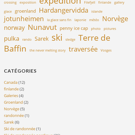
expédition
crossing
exposition
Filefjell
finlande
gallery
Hardangervidda
groenland
glace
islande
jotunheimen
Norvège
la glace sans fin
laponie
météo
Nunavut
norway
penny ice cap
photo
pictures
ski
Terre de
pulka
Sarek
rando
sledge
Baffin
traversée
the never melting story
Vosges
CATÉGORIES
Canada
(12)
finlande
(2)
Galeries
(4)
Groenland
(2)
Norvège
(5)
randonnée
(1)
Sarek
(6)
Ski de randonnée
(1)