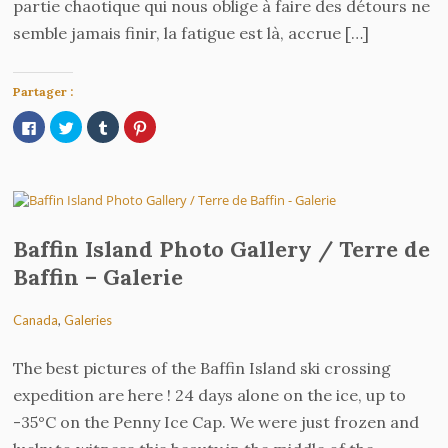
partie chaotique qui nous oblige à faire des détours ne
semble jamais finir, la fatigue est là, accrue […]
Partager :
Cliquez
Cliquez
Cliquez
Cliquez
pour
pour
pour
pour
partager
partager
partager
partager
sur
sur
sur
sur
Facebook(ouvre
Twitter(ouvre
Tumblr(ouvre
Pinterest(ouvre
dans
dans
dans
dans
une
une
une
une
nouvelle
nouvelle
nouvelle
nouvelle
fenêtre)
fenêtre)
fenêtre)
fenêtre)
Baffin Island Photo Gallery / Terre de
Baffin – Galerie
Canada
,
Galeries
The best pictures of the Baffin Island ski crossing
expedition are here ! 24 days alone on the ice, up to
-35°C on the Penny Ice Cap. We were just frozen and