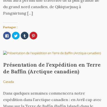
nous aura permis une traversée de la plus grande île
du grand nord canadien, de Qikiqtarjuaq à
Pangnirtung […]
Partager :
Cliquez
Cliquez
Cliquez
Cliquez
pour
pour
pour
pour
partager
partager
partager
partager
sur
sur
sur
sur
Facebook(ouvre
Twitter(ouvre
Tumblr(ouvre
Pinterest(ouvre
dans
dans
dans
dans
une
une
une
une
nouvelle
nouvelle
nouvelle
nouvelle
fenêtre)
fenêtre)
fenêtre)
fenêtre)
Présentation de l’expédition en Terre
de Baffin (Arctique canadien)
Canada
Dans quelques semaines commencera notre
expédition dans l’arctique canadien : en Avril cap avec
Manu sur la Terre de Baffin (Baffin Island) dans le