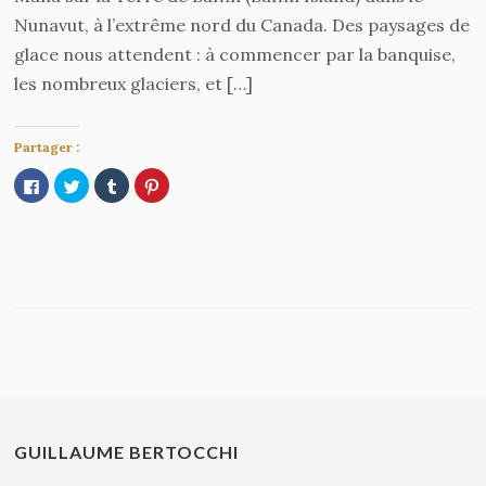
Nunavut, à l’extrême nord du Canada. Des paysages de
glace nous attendent : à commencer par la banquise,
les nombreux glaciers, et […]
Partager :
Cliquez
Cliquez
Cliquez
Cliquez
pour
pour
pour
pour
partager
partager
partager
partager
sur
sur
sur
sur
Facebook(ouvre
Twitter(ouvre
Tumblr(ouvre
Pinterest(ouvre
dans
dans
dans
dans
une
une
une
une
nouvelle
nouvelle
nouvelle
nouvelle
fenêtre)
fenêtre)
fenêtre)
fenêtre)
GUILLAUME BERTOCCHI