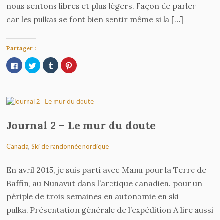
nous sentons libres et plus légers. Façon de parler
car les pulkas se font bien sentir même si la […]
Partager :
Cliquez
Cliquez
Cliquez
Cliquez
pour
pour
pour
pour
partager
partager
partager
partager
sur
sur
sur
sur
Facebook(ouvre
Twitter(ouvre
Tumblr(ouvre
Pinterest(ouvre
dans
dans
dans
dans
une
une
une
une
nouvelle
nouvelle
nouvelle
nouvelle
fenêtre)
fenêtre)
fenêtre)
fenêtre)
Journal 2 – Le mur du doute
Canada
,
Ski de randonnée nordique
En avril 2015, je suis parti avec Manu pour la Terre de
Baffin, au Nunavut dans l’arctique canadien. pour un
périple de trois semaines en autonomie en ski
pulka. Présentation générale de l’expédition A lire aussi