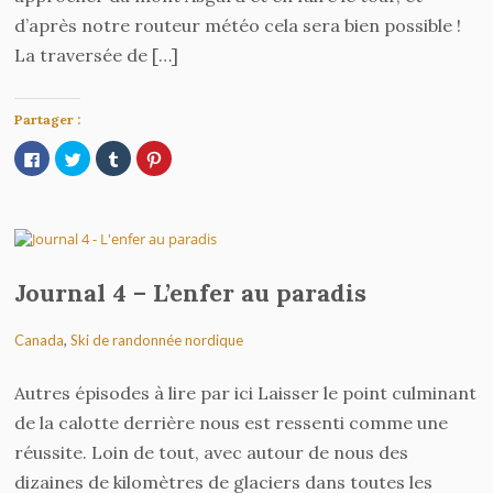
d’après notre routeur météo cela sera bien possible !
La traversée de […]
Partager :
Cliquez
Cliquez
Cliquez
Cliquez
pour
pour
pour
pour
partager
partager
partager
partager
sur
sur
sur
sur
Facebook(ouvre
Twitter(ouvre
Tumblr(ouvre
Pinterest(ouvre
dans
dans
dans
dans
une
une
une
une
nouvelle
nouvelle
nouvelle
nouvelle
fenêtre)
fenêtre)
fenêtre)
fenêtre)
Journal 4 – L’enfer au paradis
Canada
,
Ski de randonnée nordique
Autres épisodes à lire par ici Laisser le point culminant
de la calotte derrière nous est ressenti comme une
réussite. Loin de tout, avec autour de nous des
dizaines de kilomètres de glaciers dans toutes les