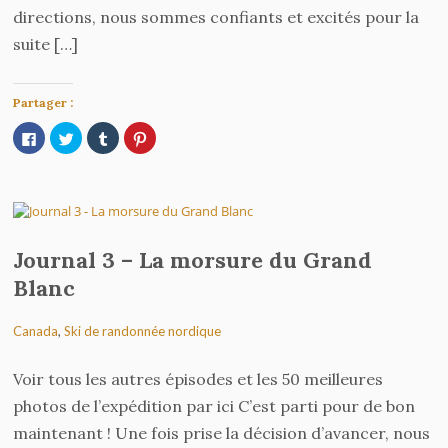
directions, nous sommes confiants et excités pour la
suite […]
Partager :
Cliquez
Cliquez
Cliquez
Cliquez
pour
pour
pour
pour
partager
partager
partager
partager
sur
sur
sur
sur
Facebook(ouvre
Twitter(ouvre
Tumblr(ouvre
Pinterest(ouvre
dans
dans
dans
dans
une
une
une
une
nouvelle
nouvelle
nouvelle
nouvelle
fenêtre)
fenêtre)
fenêtre)
fenêtre)
Journal 3 – La morsure du Grand
Blanc
Canada
,
Ski de randonnée nordique
Voir tous les autres épisodes et les 50 meilleures
photos de l’expédition par ici C’est parti pour de bon
maintenant ! Une fois prise la décision d’avancer, nous