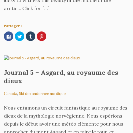
lucky to witness this beauty in the middle of the
arctic… Click for […]
Partager :
Cliquez
Cliquez
Cliquez
Cliquez
pour
pour
pour
pour
partager
partager
partager
partager
sur
sur
sur
sur
Facebook(ouvre
Twitter(ouvre
Tumblr(ouvre
Pinterest(ouvre
dans
dans
dans
dans
une
une
une
une
nouvelle
nouvelle
nouvelle
nouvelle
fenêtre)
fenêtre)
fenêtre)
fenêtre)
Journal 5 – Asgard, au royaume des
dieux
Canada
,
Ski de randonnée nordique
Nous entamons un circuit fantastique au royaume des
dieux de la mythologie norvégienne. Nous espérions
depuis le début avoir une météo clémente pour nous
approcher du mont Asgard et en faire le tour, et