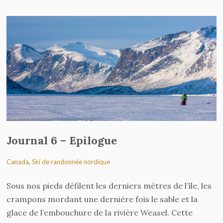
sur
sur
sur
sur
Facebook(ouvre
Twitter(ouvre
Tumblr(ouvre
Pinterest(ouvre
dans
dans
dans
dans
une
une
une
une
nouvelle
nouvelle
nouvelle
nouvelle
fenêtre)
fenêtre)
fenêtre)
fenêtre)
Journal 6 – Epilogue
Canada
,
Ski de randonnée nordique
Sous nos pieds défilent les derniers mètres de l’île, les
crampons mordant une dernière fois le sable et la
glace de l’embouchure de la rivière Weasel. Cette