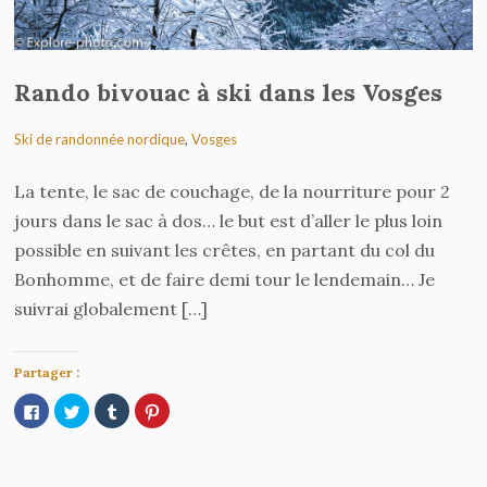
Rando bivouac à ski dans les Vosges
Ski de randonnée nordique
,
Vosges
La tente, le sac de couchage, de la nourriture pour 2
jours dans le sac à dos… le but est d’aller le plus loin
possible en suivant les crêtes, en partant du col du
Bonhomme, et de faire demi tour le lendemain… Je
suivrai globalement […]
Partager :
Cliquez
Cliquez
Cliquez
Cliquez
pour
pour
pour
pour
partager
partager
partager
partager
sur
sur
sur
sur
Facebook(ouvre
Twitter(ouvre
Tumblr(ouvre
Pinterest(ouvre
dans
dans
dans
dans
une
une
une
une