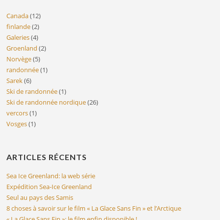
Canada
(12)
finlande
(2)
Galeries
(4)
Groenland
(2)
Norvège
(5)
randonnée
(1)
Sarek
(6)
Ski de randonnée
(1)
Ski de randonnée nordique
(26)
vercors
(1)
Vosges
(1)
ARTICLES RÉCENTS
Sea Ice Greenland: la web série
Expédition Sea-Ice Greenland
Seul au pays des Samis
8 choses à savoir sur le film « La Glace Sans Fin » et l’Arctique
« La Glace Sans Fin »: le film enfin disponible !