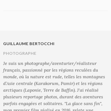
nouvelle
nouvelle
nouvelle
nouvelle
fenêtre)
fenêtre)
fenêtre)
fenêtre)
GUILLAUME BERTOCCHI
PHOTOGRAPHE
Je suis un photographe/aventurier/réalisteur
français, passionné par les régions reculées du
monde, où la nature est rude, telles les montagnes
d’Asie centrale (Karakorum, Pamir) et les régions
arctiques (Laponie, Terre de Baffin). J'ai réalisé
plusieurs reportage photos, durant des aventures
parfois engagées et solitaires. "La glace sans fin",
mon premier film réalisé en 2016, relate une