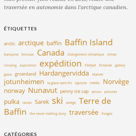
traversée en autonomie dans l'arctique canadien.
ÉTIQUETTES
Baffin Island
arctique
baffin
arctic
Canada
banquise
bivouac
changement climatique
climat
expédition
crossing
exposition
Filefjell
finlande
gallery
Hardangervidda
groenland
glace
islande
jotunheimen
Norvège
la glace sans fin
laponie
météo
Nunavut
norway
penny ice cap
photo
pictures
ski
Terre de
pulka
Sarek
rando
sledge
Baffin
traversée
the never melting story
Vosges
CATÉGORIES