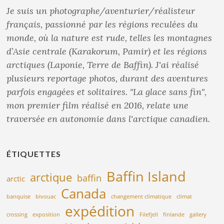
Je suis un photographe/aventurier/réalisteur
français, passionné par les régions reculées du
monde, où la nature est rude, telles les montagnes
d’Asie centrale (Karakorum, Pamir) et les régions
arctiques (Laponie, Terre de Baffin). J'ai réalisé
plusieurs reportage photos, durant des aventures
parfois engagées et solitaires. "La glace sans fin",
mon premier film réalisé en 2016, relate une
traversée en autonomie dans l'arctique canadien.
ÉTIQUETTES
Baffin Island
arctique
baffin
arctic
Canada
banquise
bivouac
changement climatique
climat
expédition
crossing
exposition
Filefjell
finlande
gallery