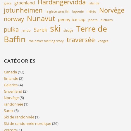
Hardangervidda
groenland
glace
islande
jotunheimen
Norvège
la glace sans fin
laponie
météo
Nunavut
norway
penny ice cap
photo
pictures
ski
Terre de
pulka
Sarek
rando
sledge
Baffin
traversée
the never melting story
Vosges
CATÉGORIES
Canada
(12)
finlande
(2)
Galeries
(4)
Groenland
(2)
Norvège
(5)
randonnée
(1)
Sarek
(6)
Ski de randonnée
(1)
Ski de randonnée nordique
(26)
vercors
(1)