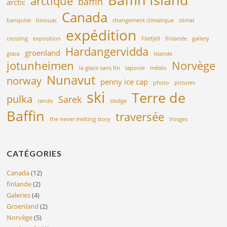
arctique
baffin
arctic
Canada
banquise
bivouac
changement climatique
climat
expédition
crossing
exposition
Filefjell
finlande
gallery
Hardangervidda
groenland
glace
islande
jotunheimen
Norvège
la glace sans fin
laponie
météo
Nunavut
norway
penny ice cap
photo
pictures
ski
Terre de
pulka
Sarek
rando
sledge
Baffin
traversée
the never melting story
Vosges
CATÉGORIES
Canada
(12)
finlande
(2)
Galeries
(4)
Groenland
(2)
Norvège
(5)