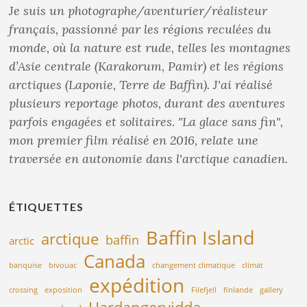
Je suis un photographe/aventurier/réalisteur
français, passionné par les régions reculées du
monde, où la nature est rude, telles les montagnes
d’Asie centrale (Karakorum, Pamir) et les régions
arctiques (Laponie, Terre de Baffin). J'ai réalisé
plusieurs reportage photos, durant des aventures
parfois engagées et solitaires. "La glace sans fin",
mon premier film réalisé en 2016, relate une
traversée en autonomie dans l'arctique canadien.
ÉTIQUETTES
Baffin Island
arctique
baffin
arctic
Canada
banquise
bivouac
changement climatique
climat
expédition
crossing
exposition
Filefjell
finlande
gallery