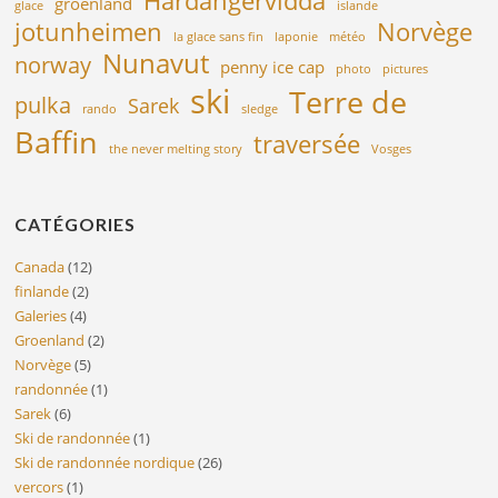
Hardangervidda
groenland
glace
islande
jotunheimen
Norvège
la glace sans fin
laponie
météo
Nunavut
norway
penny ice cap
photo
pictures
ski
Terre de
pulka
Sarek
rando
sledge
Baffin
traversée
the never melting story
Vosges
CATÉGORIES
Canada
(12)
finlande
(2)
Galeries
(4)
Groenland
(2)
Norvège
(5)
randonnée
(1)
Sarek
(6)
Ski de randonnée
(1)
Ski de randonnée nordique
(26)
vercors
(1)