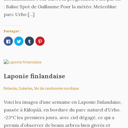
: Balise Spot de Guillaume Pour la météo: Meteoblue
parc Urho […]
Partager :
Cliquez
Cliquez
Cliquez
Cliquez
pour
pour
pour
pour
partager
partager
partager
partager
sur
sur
sur
sur
Facebook(ouvre
Twitter(ouvre
Tumblr(ouvre
Pinterest(ouvre
dans
dans
dans
dans
une
une
une
une
nouvelle
nouvelle
nouvelle
nouvelle
fenêtre)
fenêtre)
fenêtre)
fenêtre)
Laponie finlandaise
finlande
,
Galeries
,
Ski de randonnée nordique
Voici les images d’une semaine en Laponie finlandaise,
passée à Kiilopää, en bordure du parc naturel d’Urho.
-23°C les premiers jours, avec ciel dégagé, ce qui a
permis d’observer de beaux arbres bien givrés et