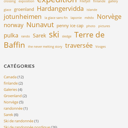
crossing
exposition
Filefjell
finlande
gallery
Hardangervidda
groenland
glace
islande
jotunheimen
Norvège
la glace sans fin
laponie
météo
Nunavut
norway
penny ice cap
photo
pictures
ski
Terre de
pulka
Sarek
rando
sledge
Baffin
traversée
the never melting story
Vosges
CATÉGORIES
Canada
(12)
finlande
(2)
Galeries
(4)
Groenland
(2)
Norvège
(5)
randonnée
(1)
Sarek
(6)
Ski de randonnée
(1)
Ski de randonnée nordique
(26)