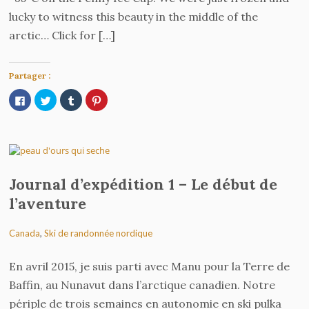
lucky to witness this beauty in the middle of the
arctic… Click for […]
Partager :
Cliquez
Cliquez
Cliquez
Cliquez
pour
pour
pour
pour
partager
partager
partager
partager
sur
sur
sur
sur
Facebook(ouvre
Twitter(ouvre
Tumblr(ouvre
Pinterest(ouvre
dans
dans
dans
dans
une
une
une
une
nouvelle
nouvelle
nouvelle
nouvelle
fenêtre)
fenêtre)
fenêtre)
fenêtre)
Journal d’expédition 1 – Le début de
l’aventure
Canada
,
Ski de randonnée nordique
En avril 2015, je suis parti avec Manu pour la Terre de
Baffin, au Nunavut dans l’arctique canadien. Notre
périple de trois semaines en autonomie en ski pulka