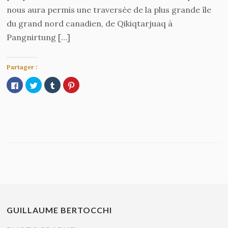
nous aura permis une traversée de la plus grande île
du grand nord canadien, de Qikiqtarjuaq à
Pangnirtung […]
Partager :
Cliquez
Cliquez
Cliquez
Cliquez
pour
pour
pour
pour
partager
partager
partager
partager
sur
sur
sur
sur
Facebook(ouvre
Twitter(ouvre
Tumblr(ouvre
Pinterest(ouvre
dans
dans
dans
dans
une
une
une
une
nouvelle
nouvelle
nouvelle
nouvelle
fenêtre)
fenêtre)
fenêtre)
fenêtre)
GUILLAUME BERTOCCHI