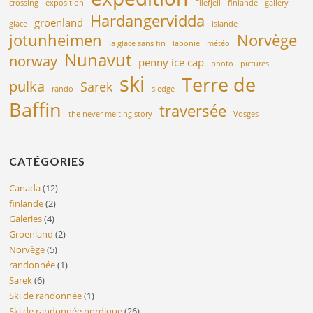
crossing
exposition
Filefjell
finlande
gallery
Hardangervidda
groenland
glace
islande
jotunheimen
Norvège
la glace sans fin
laponie
météo
Nunavut
norway
penny ice cap
photo
pictures
ski
Terre de
pulka
Sarek
rando
sledge
Baffin
traversée
the never melting story
Vosges
CATÉGORIES
Canada
(12)
finlande
(2)
Galeries
(4)
Groenland
(2)
Norvège
(5)
randonnée
(1)
Sarek
(6)
Ski de randonnée
(1)
Ski de randonnée nordique
(26)