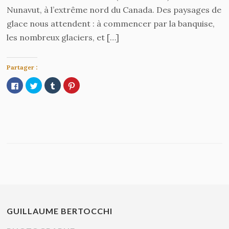
Nunavut, à l’extrême nord du Canada. Des paysages de
glace nous attendent : à commencer par la banquise,
les nombreux glaciers, et […]
Partager :
Cliquez
Cliquez
Cliquez
Cliquez
pour
pour
pour
pour
partager
partager
partager
partager
sur
sur
sur
sur
Facebook(ouvre
Twitter(ouvre
Tumblr(ouvre
Pinterest(ouvre
dans
dans
dans
dans
une
une
une
une
nouvelle
nouvelle
nouvelle
nouvelle
fenêtre)
fenêtre)
fenêtre)
fenêtre)
GUILLAUME BERTOCCHI