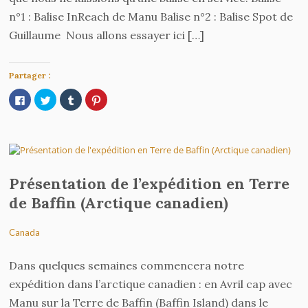
n°1 : Balise InReach de Manu Balise n°2 : Balise Spot de
Guillaume Nous allons essayer ici […]
Partager :
Cliquez
Cliquez
Cliquez
Cliquez
pour
pour
pour
pour
partager
partager
partager
partager
sur
sur
sur
sur
Facebook(ouvre
Twitter(ouvre
Tumblr(ouvre
Pinterest(ouvre
dans
dans
dans
dans
une
une
une
une
nouvelle
nouvelle
nouvelle
nouvelle
fenêtre)
fenêtre)
fenêtre)
fenêtre)
Présentation de l’expédition en Terre
de Baffin (Arctique canadien)
Canada
Dans quelques semaines commencera notre
expédition dans l’arctique canadien : en Avril cap avec
Manu sur la Terre de Baffin (Baffin Island) dans le