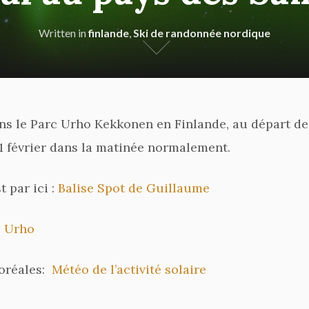
Written in
finlande
,
Ski de randonnée nordique
ns le Parc Urho Kekkonen en Finlande, au départ de
1 février dans la matinée normalement.
t par ici :
Balise Spot de Guillaume
c Urho
boréales:
Météo de l’activité solaire