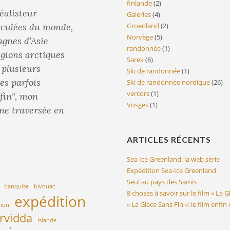
finlande
(2)
éalisteur
Galeries
(4)
reculées du monde,
Groenland
(2)
Norvège
(5)
agnes d’Asie
randonnée
(1)
égions arctiques
Sarek
(6)
é plusieurs
Ski de randonnée
(1)
es parfois
Ski de randonnée nordique
(26)
vercors
(1)
 fin", mon
Vosges
(1)
une traversée en
ARTICLES RÉCENTS
Sea Ice Greenland: la web série
Expédition Sea-Ice Greenland
Seul au pays des Samis
banquise
bivouac
8 choses à savoir sur le film « La G
expédition
« La Glace Sans Fin »: le film enfin
tion
rvidda
islande