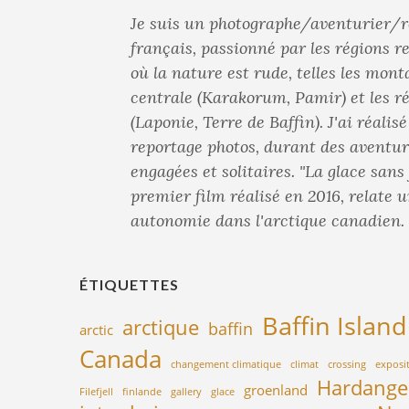
Je suis un photographe/aventurier/r
français, passionné par les régions 
où la nature est rude, telles les mont
centrale (Karakorum, Pamir) et les r
(Laponie, Terre de Baffin). J'ai réalis
reportage photos, durant des aventur
engagées et solitaires. "La glace sans
premier film réalisé en 2016, relate 
autonomie dans l'arctique canadien.
ÉTIQUETTES
Baffin Island
arctique
baffin
arctic
Canada
changement climatique
climat
crossing
exposi
Hardange
groenland
Filefjell
finlande
gallery
glace