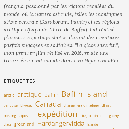
français, passionné par les régions reculées du
monde, où la nature est rude, telles les montagnes
d’Asie centrale (Karakorum, Pamir) et les régions
arctiques (Laponie, Terre de Baffin). J'ai réalisé
plusieurs reportage photos, durant des aventures
parfois engagées et solitaires. "La glace sans fin",
mon premier film réalisé en 2016, relate une
traversée en autonomie dans l'arctique canadien.
ÉTIQUETTES
Baffin Island
arctique
baffin
arctic
Canada
banquise
bivouac
changement climatique
climat
expédition
crossing
exposition
Filefjell
finlande
gallery
Hardangervidda
groenland
glace
islande