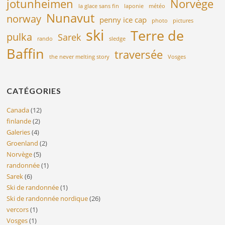
jotunheimen
Norvège
la glace sans fin
laponie
météo
Nunavut
norway
penny ice cap
photo
pictures
ski
Terre de
pulka
Sarek
rando
sledge
Baffin
traversée
the never melting story
Vosges
CATÉGORIES
Canada
(12)
finlande
(2)
Galeries
(4)
Groenland
(2)
Norvège
(5)
randonnée
(1)
Sarek
(6)
Ski de randonnée
(1)
Ski de randonnée nordique
(26)
vercors
(1)
Vosges
(1)