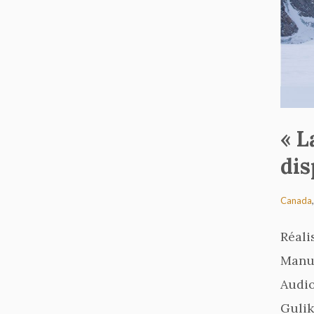
« L
dis
Canada
Réali
Manu 
Audio
Gulik