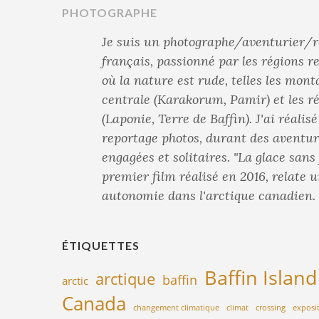
PHOTOGRAPHE
Je suis un photographe/aventurier/r
français, passionné par les régions 
où la nature est rude, telles les mont
centrale (Karakorum, Pamir) et les r
(Laponie, Terre de Baffin). J'ai réalis
reportage photos, durant des aventur
engagées et solitaires. "La glace sans
premier film réalisé en 2016, relate 
autonomie dans l'arctique canadien.
ÉTIQUETTES
Baffin Island
arctique
baffin
arctic
Canada
changement climatique
climat
crossing
exposi