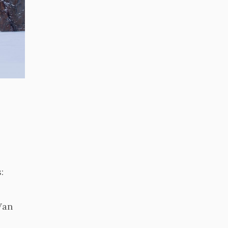
:
Van