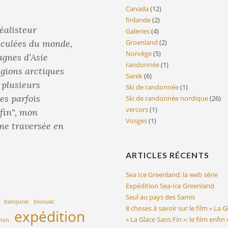
Canada
(12)
finlande
(2)
éalisteur
Galeries
(4)
reculées du monde,
Groenland
(2)
Norvège
(5)
agnes d’Asie
randonnée
(1)
égions arctiques
Sarek
(6)
é plusieurs
Ski de randonnée
(1)
es parfois
Ski de randonnée nordique
(26)
vercors
(1)
 fin", mon
Vosges
(1)
une traversée en
ARTICLES RÉCENTS
Sea Ice Greenland: la web série
Expédition Sea-Ice Greenland
Seul au pays des Samis
banquise
bivouac
8 choses à savoir sur le film « La G
expédition
« La Glace Sans Fin »: le film enfin
tion