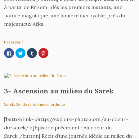
à partir de Ritsem : dès les premiers instants, une
nature magnifique, une lumière incroyable, près du
majestueux Akka.
Partager :
Cliquez
Cliquez
Cliquez
Cliquez
pour
pour
pour
pour
partager
partager
partager
partager
sur
sur
sur
sur
Facebook(ouvre
Twitter(ouvre
Tumblr(ouvre
Pinterest(ouvre
dans
dans
dans
dans
une
une
une
une
nouvelle
nouvelle
nouvelle
nouvelle
fenêtre)
fenêtre)
fenêtre)
fenêtre)
3- Ascension au milieu du Sarek
Sarek
,
Ski de randonnée nordique
[button link= »http://explore-photo.com/au-coeur-
du-sarek/ »]Episode précédent : Au coeur du
Sarek[/button] Récit d’une journée idéale au milieu du