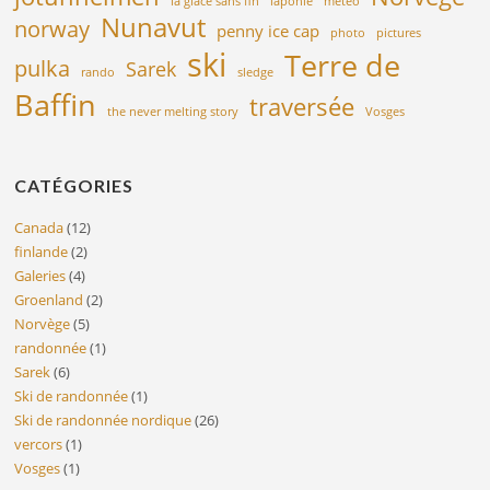
la glace sans fin
laponie
météo
Nunavut
norway
penny ice cap
photo
pictures
ski
Terre de
pulka
Sarek
rando
sledge
Baffin
traversée
the never melting story
Vosges
CATÉGORIES
Canada
(12)
finlande
(2)
Galeries
(4)
Groenland
(2)
Norvège
(5)
randonnée
(1)
Sarek
(6)
Ski de randonnée
(1)
Ski de randonnée nordique
(26)
vercors
(1)
Vosges
(1)