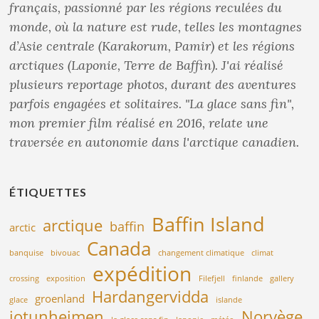
français, passionné par les régions reculées du
monde, où la nature est rude, telles les montagnes
d’Asie centrale (Karakorum, Pamir) et les régions
arctiques (Laponie, Terre de Baffin). J'ai réalisé
plusieurs reportage photos, durant des aventures
parfois engagées et solitaires. "La glace sans fin",
mon premier film réalisé en 2016, relate une
traversée en autonomie dans l'arctique canadien.
ÉTIQUETTES
Baffin Island
arctique
baffin
arctic
Canada
banquise
bivouac
changement climatique
climat
expédition
crossing
exposition
Filefjell
finlande
gallery
Hardangervidda
groenland
glace
islande
jotunheimen
Norvège