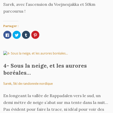
Sarek, avec l’ascension du Voejnesjakka et 50km
parcourus !
Partager :
Cliquez
Cliquez
Cliquez
Cliquez
pour
pour
pour
pour
partager
partager
partager
partager
sur
sur
sur
sur
Facebook(ouvre
Twitter(ouvre
Tumblr(ouvre
Pinterest(ouvre
dans
dans
dans
dans
une
une
une
une
nouvelle
nouvelle
nouvelle
nouvelle
fenêtre)
fenêtre)
fenêtre)
fenêtre)
4- Sous la neige, et les aurores
boréales…
Sarek
,
Ski de randonnée nordique
En longeant la vallée de Rappadalen vers le sud, un
demi mètre de neige s’abat sur ma tente dans la nuit…
Pas évident pour faire la trace, ni idéal pour voir des