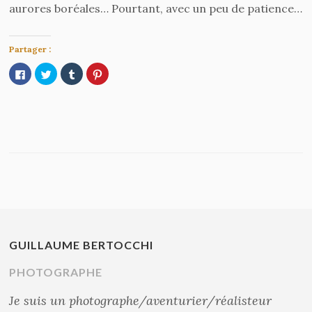
aurores boréales… Pourtant, avec un peu de patience…
Partager :
Cliquez
Cliquez
Cliquez
Cliquez
pour
pour
pour
pour
partager
partager
partager
partager
sur
sur
sur
sur
Facebook(ouvre
Twitter(ouvre
Tumblr(ouvre
Pinterest(ouvre
dans
dans
dans
dans
une
une
une
une
nouvelle
nouvelle
nouvelle
nouvelle
fenêtre)
fenêtre)
fenêtre)
fenêtre)
GUILLAUME BERTOCCHI
PHOTOGRAPHE
Je suis un photographe/aventurier/réalisteur