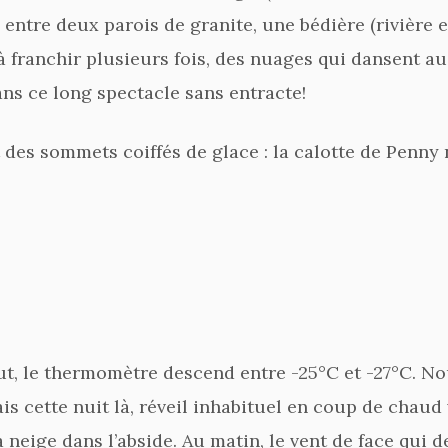
 entre deux parois de granite, une bédière (rivière e
 à franchir plusieurs fois, des nuages qui dansent a
ns ce long spectacle sans entracte!
 des sommets coiffés de glace : la calotte de Penny
but, le thermomètre descend entre -25°C et -27°C. 
s cette nuit là, réveil inhabituel en coup de chaud ve
la neige dans l’abside. Au matin, le vent de face qui 