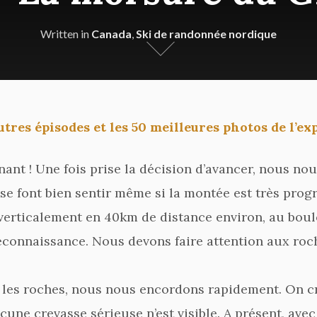
Written in
Canada
,
Ski de randonnée nordique
utres épisodes et les 50 meilleures photos de l’ex
ant ! Une fois prise la décision d’avancer, nous nou
 se font bien sentir même si la montée est très prog
erticalement en 40km de distance environ, au boul
reconnaissance. Nous devons faire attention aux roch
c les roches, nous nous encordons rapidement. On c
cune crevasse sérieuse n’est visible. A présent, ave