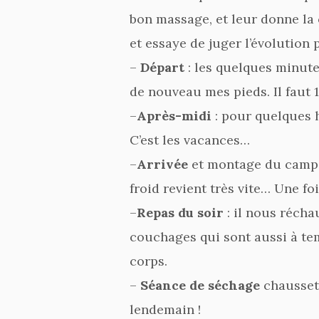
bon massage, et leur donne la 
et essaye de juger l’évolution 
–
Départ
: les quelques minute
de nouveau mes pieds. Il faut 
–
Après-midi
: pour quelques h
C’est les vacances…
–
Arrivée
et montage du camp : 
froid revient très vite… Une f
–
Repas du soir
: il nous récha
couchages qui sont aussi à tem
corps.
–
Séance de séchage
chaussett
lendemain !