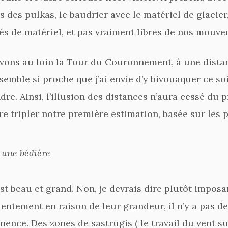
s des pulkas, le baudrier avec le matériel de glacie
 de matériel, et pas vraiment libres de nos mouve
vons au loin la Tour du Couronnement, à une dista
semble si proche que j’ai envie d’y bivouaquer ce so
dre. Ainsi, l’illusion des distances n’aura cessé du p
 tripler notre première estimation, basée sur les pa
 une bédière
 beau et grand. Non, je devrais dire plutôt imposan
lentement en raison de leur grandeur, il n’y a pas de
ence. Des zones de sastrugis ( le travail du vent sur