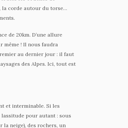
r, la corde autour du torse…
ments.
nce de 20km. D’une allure
ir même ! Il nous faudra
remier au dernier jour : il faut
ysages des Alpes. Ici, tout est
t et interminable. Si les
 lassitude pour autant : sous
 la neige), des rochers, un