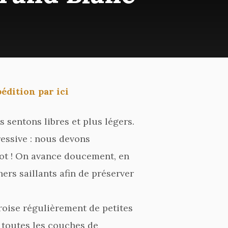
pédition par ici
s sentons libres et plus légers.
ressive : nous devons
ot ! On avance doucement, en
ers saillants afin de préserver
roise régulièrement de petites
c toutes les couches de