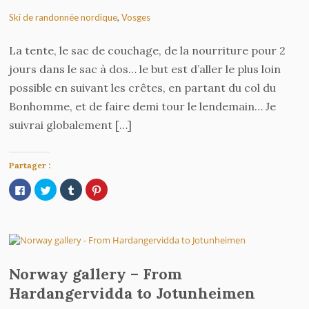
Ski de randonnée nordique
,
Vosges
La tente, le sac de couchage, de la nourriture pour 2
jours dans le sac à dos… le but est d’aller le plus loin
possible en suivant les crêtes, en partant du col du
Bonhomme, et de faire demi tour le lendemain… Je
suivrai globalement […]
Partager :
Cliquez
Cliquez
Cliquez
Cliquez
pour
pour
pour
pour
partager
partager
partager
partager
sur
sur
sur
sur
Facebook(ouvre
Twitter(ouvre
Tumblr(ouvre
Pinterest(ouvre
dans
dans
dans
dans
une
une
une
une
nouvelle
nouvelle
nouvelle
nouvelle
fenêtre)
fenêtre)
fenêtre)
fenêtre)
Norway gallery – From
Hardangervidda to Jotunheimen