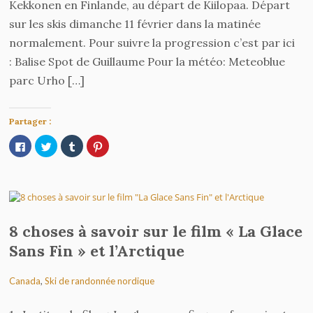
Kekkonen en Finlande, au départ de Kiilopaa. Départ
sur les skis dimanche 11 février dans la matinée
normalement. Pour suivre la progression c’est par ici
: Balise Spot de Guillaume Pour la météo: Meteoblue
Rando bivouac à ski dans les Vosges
parc Urho […]
Partager :
Cliquez
Cliquez
Cliquez
Cliquez
pour
pour
pour
pour
partager
partager
partager
partager
sur
sur
sur
sur
Facebook(ouvre
Twitter(ouvre
Tumblr(ouvre
Pinterest(ouvre
dans
dans
dans
dans
une
une
une
une
nouvelle
nouvelle
nouvelle
nouvelle
fenêtre)
fenêtre)
fenêtre)
fenêtre)
Raid à ski pulka en Norvège : I – le
8 choses à savoir sur le film « La Glace
Skarvheimen
Sans Fin » et l’Arctique
Canada
,
Ski de randonnée nordique