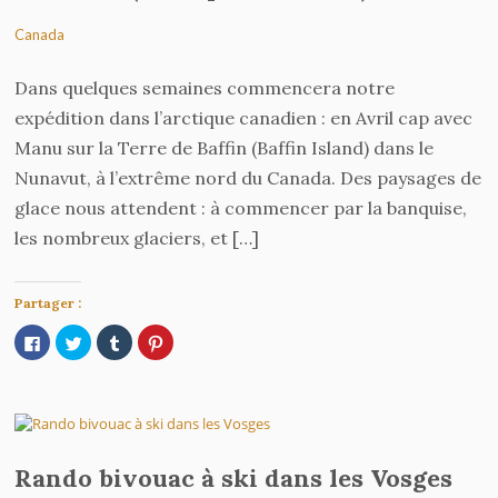
Canada
Dans quelques semaines commencera notre
expédition dans l’arctique canadien : en Avril cap avec
Manu sur la Terre de Baffin (Baffin Island) dans le
Nunavut, à l’extrême nord du Canada. Des paysages de
glace nous attendent : à commencer par la banquise,
les nombreux glaciers, et […]
Partager :
Cliquez
Cliquez
Cliquez
Cliquez
pour
pour
pour
pour
partager
partager
partager
partager
sur
sur
sur
sur
Facebook(ouvre
Twitter(ouvre
Tumblr(ouvre
Pinterest(ouvre
dans
dans
dans
dans
une
une
une
une
nouvelle
nouvelle
nouvelle
nouvelle
fenêtre)
fenêtre)
fenêtre)
fenêtre)
Rando bivouac à ski dans les Vosges