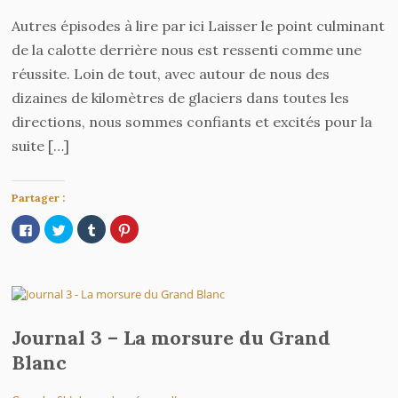
Autres épisodes à lire par ici Laisser le point culminant
de la calotte derrière nous est ressenti comme une
réussite. Loin de tout, avec autour de nous des
dizaines de kilomètres de glaciers dans toutes les
directions, nous sommes confiants et excités pour la
suite […]
Partager :
Cliquez
Cliquez
Cliquez
Cliquez
pour
pour
pour
pour
partager
partager
partager
partager
sur
sur
sur
sur
Facebook(ouvre
Twitter(ouvre
Tumblr(ouvre
Pinterest(ouvre
dans
dans
dans
dans
une
une
une
une
nouvelle
nouvelle
nouvelle
nouvelle
fenêtre)
fenêtre)
fenêtre)
fenêtre)
Journal 3 – La morsure du Grand
Blanc