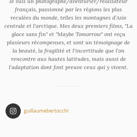
Je suis un photographe/aventurier/réalisateur
français, passionné par les régions les plus
reculées du monde, telles les montagnes d’Asie
centrale et l'arctique. Mes deux premiers films, "La
Seul au pays des Samis
glace sans fin" et "Maybe Tomorrow" ont reçu
plusieurs récompenses, et sont un témoignage de
la beauté, la fragilité et l'incertitude que l'on
rencontre aux hautes latitudes, mais aussi de
l'adaptation dont font preuve ceux qui y vivent.
« La Glace Sans Fin »: le film enfin
disponible !
guillaumebertocchi