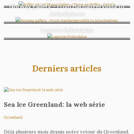
Norway gallery – From Hardangervidda to
Jotunheimen
Laponie finlandaise
Journal 4 – L’enfer au paradis
Derniers articles
Sea Ice Greenland: la web série
Groenland
Déjà plusieurs mois depuis notre retour du Groenland,
Journal 3 – La morsure du Grand Blanc