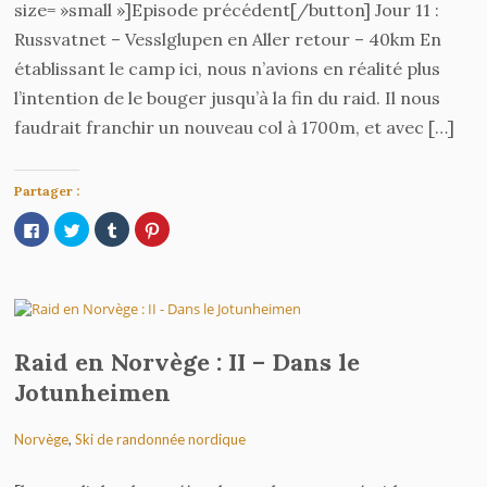
size= »small »]Episode précédent[/button] Jour 11 :
Russvatnet – Vesslglupen en Aller retour – 40km En
établissant le camp ici, nous n’avions en réalité plus
l’intention de le bouger jusqu’à la fin du raid. Il nous
faudrait franchir un nouveau col à 1700m, et avec […]
Partager :
Cliquez
Cliquez
Cliquez
Cliquez
pour
pour
pour
pour
partager
partager
partager
partager
sur
sur
sur
sur
Facebook(ouvre
Twitter(ouvre
Tumblr(ouvre
Pinterest(ouvre
dans
dans
dans
dans
une
une
une
une
nouvelle
nouvelle
nouvelle
nouvelle
fenêtre)
fenêtre)
fenêtre)
fenêtre)
Raid en Norvège : II – Dans le
Jotunheimen
Norvège
,
Ski de randonnée nordique