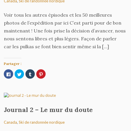
Canada
,
Ski de randonnée nordique
Voir tous les autres épisodes et les 50 meilleures
photos de l’expédition par ici C’est parti pour de bon
maintenant ! Une fois prise la décision d’avancer, nous
nous sentons libres et plus légers. Façon de parler
car les pulkas se font bien sentir même si la […]
Partager :
Cliquez
Cliquez
Cliquez
Cliquez
pour
pour
pour
pour
partager
partager
partager
partager
sur
sur
sur
sur
Facebook(ouvre
Twitter(ouvre
Tumblr(ouvre
Pinterest(ouvre
dans
dans
dans
dans
une
une
une
une
nouvelle
nouvelle
nouvelle
nouvelle
fenêtre)
fenêtre)
fenêtre)
fenêtre)
Journal 2 – Le mur du doute
Canada
,
Ski de randonnée nordique