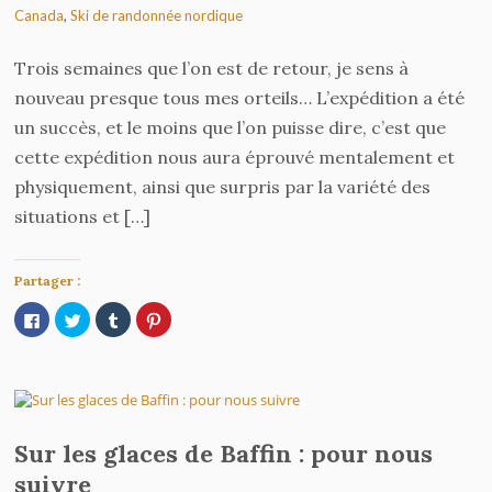
Canada
,
Ski de randonnée nordique
Trois semaines que l’on est de retour, je sens à
nouveau presque tous mes orteils… L’expédition a été
un succès, et le moins que l’on puisse dire, c’est que
cette expédition nous aura éprouvé mentalement et
physiquement, ainsi que surpris par la variété des
situations et […]
Partager :
Cliquez
Cliquez
Cliquez
Cliquez
pour
pour
pour
pour
partager
partager
partager
partager
sur
sur
sur
sur
Facebook(ouvre
Twitter(ouvre
Tumblr(ouvre
Pinterest(ouvre
dans
dans
dans
dans
une
une
une
une
nouvelle
nouvelle
nouvelle
nouvelle
fenêtre)
fenêtre)
fenêtre)
fenêtre)
Sur les glaces de Baffin : pour nous
suivre