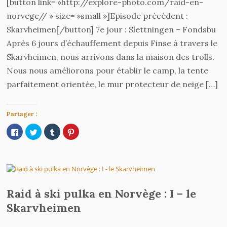
[button link= »http://explore-photo.com/raid-en-
norvege// » size= »small »]Episode précédent :
Skarvheimen[/button] 7e jour : Slettningen – Fondsbu
Après 6 jours d’échauffement depuis Finse à travers le
Skarvheimen, nous arrivons dans la maison des trolls.
Nous nous améliorons pour établir le camp, la tente
parfaitement orientée, le mur protecteur de neige […]
Partager :
Cliquez
Cliquez
Cliquez
Cliquez
pour
pour
pour
pour
partager
partager
partager
partager
sur
sur
sur
sur
Facebook(ouvre
Twitter(ouvre
Tumblr(ouvre
Pinterest(ouvre
dans
dans
dans
dans
une
une
une
une
nouvelle
nouvelle
nouvelle
nouvelle
fenêtre)
fenêtre)
fenêtre)
fenêtre)
Raid à ski pulka en Norvège : I – le
Skarvheimen