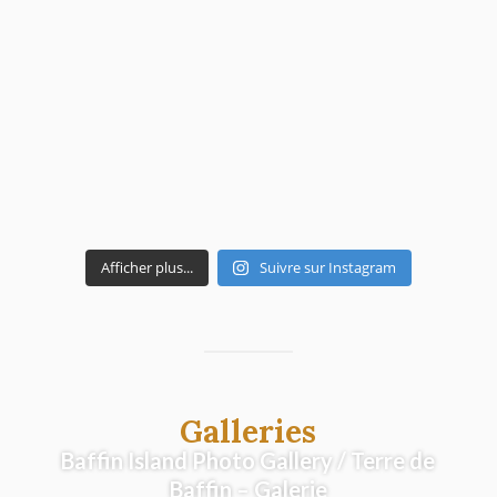
Journal 6 – Epilogue
Afficher plus...
Suivre sur Instagram
Journal 5 – Asgard, au royaume des
Galleries
dieux
Baffin Island Photo Gallery / Terre de
Baffin – Galerie