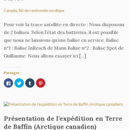
Canada
,
Ski de randonnée nordique
Pour voir la trace satellite en directe : Nous disposons
de 2 balises. Selon l’état des batteries, il est possible
que nous ne laissions qu’une balise en service. Balise
n°1 : Balise InReach de Manu Balise n°2 : Balise Spot de
Guillaume Nous allons essayer ici […]
Partager :
Cliquez
Cliquez
Cliquez
Cliquez
pour
pour
pour
pour
partager
partager
partager
partager
sur
sur
sur
sur
Facebook(ouvre
Twitter(ouvre
Tumblr(ouvre
Pinterest(ouvre
dans
dans
dans
dans
une
une
une
une
nouvelle
nouvelle
nouvelle
nouvelle
fenêtre)
fenêtre)
fenêtre)
fenêtre)
Présentation de l’expédition en Terre
de Baffin (Arctique canadien)