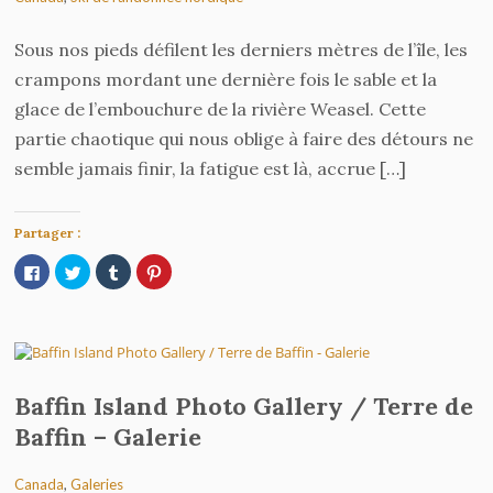
Sous nos pieds défilent les derniers mètres de l’île, les
crampons mordant une dernière fois le sable et la
glace de l’embouchure de la rivière Weasel. Cette
partie chaotique qui nous oblige à faire des détours ne
semble jamais finir, la fatigue est là, accrue […]
Partager :
Cliquez
Cliquez
Cliquez
Cliquez
pour
pour
pour
pour
partager
partager
partager
partager
sur
sur
sur
sur
Facebook(ouvre
Twitter(ouvre
Tumblr(ouvre
Pinterest(ouvre
dans
dans
dans
dans
une
une
une
une
nouvelle
nouvelle
nouvelle
nouvelle
fenêtre)
fenêtre)
fenêtre)
fenêtre)
Baffin Island Photo Gallery / Terre de
Baffin – Galerie
Canada
,
Galeries