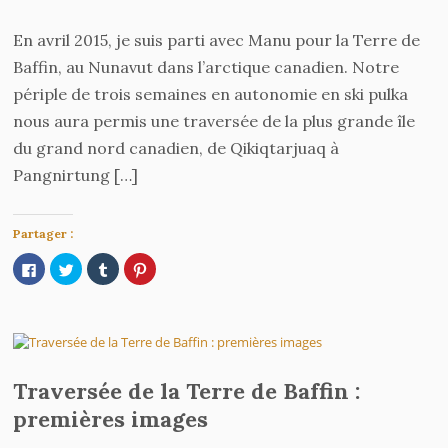
En avril 2015, je suis parti avec Manu pour la Terre de
Baffin, au Nunavut dans l’arctique canadien. Notre
périple de trois semaines en autonomie en ski pulka
nous aura permis une traversée de la plus grande île
du grand nord canadien, de Qikiqtarjuaq à
Pangnirtung […]
Partager :
Cliquez
Cliquez
Cliquez
Cliquez
pour
pour
pour
pour
partager
partager
partager
partager
sur
sur
sur
sur
Facebook(ouvre
Twitter(ouvre
Tumblr(ouvre
Pinterest(ouvre
dans
dans
dans
dans
une
une
une
une
nouvelle
nouvelle
nouvelle
nouvelle
fenêtre)
fenêtre)
fenêtre)
fenêtre)
Traversée de la Terre de Baffin :
premières images