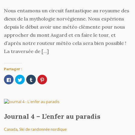
Nous entamons un circuit fantastique au royaume des
dieux de la mythologie norvégienne. Nous espérions
depuis le début avoir une météo clémente pour nous
approcher du mont Asgard et en faire le tour, et
d’après notre routeur météo cela sera bien possible !
La traversée de […]
Partager :
Cliquez
Cliquez
Cliquez
Cliquez
pour
pour
pour
pour
partager
partager
partager
partager
sur
sur
sur
sur
Facebook(ouvre
Twitter(ouvre
Tumblr(ouvre
Pinterest(ouvre
dans
dans
dans
dans
une
une
une
une
nouvelle
nouvelle
nouvelle
nouvelle
fenêtre)
fenêtre)
fenêtre)
fenêtre)
Journal 4 – L’enfer au paradis
Canada
,
Ski de randonnée nordique