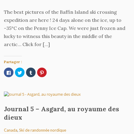
The best pictures of the Baffin Island ski crossing
expedition are here ! 24 days alone on the ice, up to
-35°C on the Penny Ice Cap. We were just frozen and
lucky to witness this beauty in the middle of the
arctic… Click for […]
Partager :
Cliquez
Cliquez
Cliquez
Cliquez
pour
pour
pour
pour
partager
partager
partager
partager
sur
sur
sur
sur
Facebook(ouvre
Twitter(ouvre
Tumblr(ouvre
Pinterest(ouvre
dans
dans
dans
dans
une
une
une
une
nouvelle
nouvelle
nouvelle
nouvelle
fenêtre)
fenêtre)
fenêtre)
fenêtre)
Journal 5 – Asgard, au royaume des
dieux
Canada
,
Ski de randonnée nordique