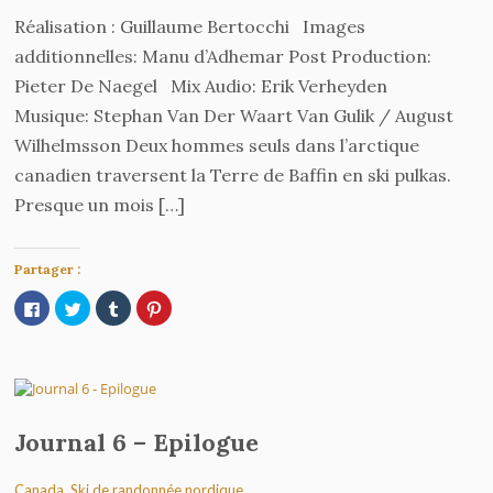
Réalisation : Guillaume Bertocchi Images
additionnelles: Manu d’Adhemar Post Production:
Pieter De Naegel Mix Audio: Erik Verheyden
Musique: Stephan Van Der Waart Van Gulik / August
Wilhelmsson Deux hommes seuls dans l’arctique
canadien traversent la Terre de Baffin en ski pulkas.
Presque un mois […]
Partager :
Cliquez
Cliquez
Cliquez
Cliquez
pour
pour
pour
pour
partager
partager
partager
partager
sur
sur
sur
sur
Facebook(ouvre
Twitter(ouvre
Tumblr(ouvre
Pinterest(ouvre
dans
dans
dans
dans
une
une
une
une
nouvelle
nouvelle
nouvelle
nouvelle
fenêtre)
fenêtre)
fenêtre)
fenêtre)
Journal 6 – Epilogue
Canada
,
Ski de randonnée nordique