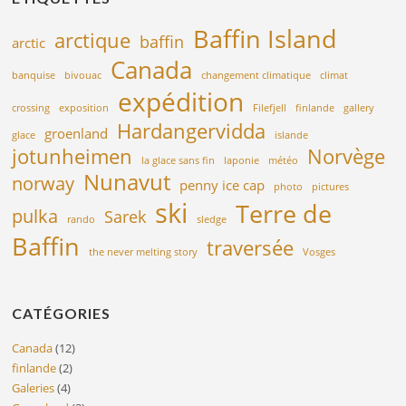
Baffin Island
arctique
baffin
arctic
Canada
banquise
bivouac
changement climatique
climat
expédition
crossing
exposition
Filefjell
finlande
gallery
Hardangervidda
groenland
glace
islande
jotunheimen
Norvège
la glace sans fin
laponie
météo
Nunavut
norway
penny ice cap
photo
pictures
ski
Terre de
pulka
Sarek
rando
sledge
Baffin
traversée
the never melting story
Vosges
CATÉGORIES
Canada
(12)
finlande
(2)
Galeries
(4)