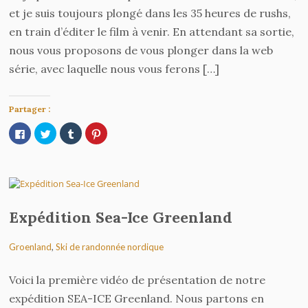
et je suis toujours plongé dans les 35 heures de rushs,
en train d’éditer le film à venir. En attendant sa sortie,
nous vous proposons de vous plonger dans la web
série, avec laquelle nous vous ferons […]
Partager :
Cliquez
Cliquez
Cliquez
Cliquez
pour
pour
pour
pour
partager
partager
partager
partager
sur
sur
sur
sur
Facebook(ouvre
Twitter(ouvre
Tumblr(ouvre
Pinterest(ouvre
Journal 2 – Le mur du doute
dans
dans
dans
dans
une
une
une
une
nouvelle
nouvelle
nouvelle
nouvelle
fenêtre)
fenêtre)
fenêtre)
fenêtre)
Expédition Sea-Ice Greenland
Groenland
,
Ski de randonnée nordique
Voici la première vidéo de présentation de notre
expédition SEA-ICE Greenland. Nous partons en