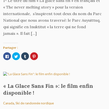
1- Le titre du film « La glace sans fin » en français et
« The never melting story » pour la version
internationale, s’inspirent tout deux du nom du Parc
National que nous avons traversé: le Parc Auyuittuq,
qui signifie en Inuktitut « la terre qui ne fond
jamais ». Il fait […]
Partager :
Cliquez
Cliquez
Cliquez
Cliquez
pour
pour
pour
pour
partager
partager
partager
partager
sur
sur
sur
sur
Facebook(ouvre
Twitter(ouvre
Tumblr(ouvre
Pinterest(ouvre
dans
dans
dans
dans
une
une
une
une
nouvelle
nouvelle
nouvelle
nouvelle
fenêtre)
fenêtre)
fenêtre)
fenêtre)
« La Glace Sans Fin »: le film enfin
disponible !
Canada
,
Ski de randonnée nordique