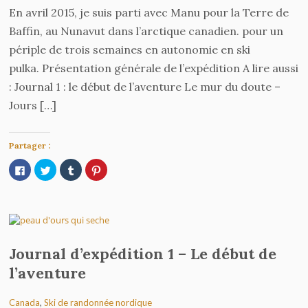
En avril 2015, je suis parti avec Manu pour la Terre de
Baffin, au Nunavut dans l’arctique canadien. pour un
périple de trois semaines en autonomie en ski
pulka. Présentation générale de l’expédition A lire aussi
: Journal 1 : le début de l’aventure Le mur du doute –
Jours […]
Partager :
Cliquez
Cliquez
Cliquez
Cliquez
pour
pour
pour
pour
partager
partager
partager
partager
sur
sur
sur
sur
Facebook(ouvre
Twitter(ouvre
Tumblr(ouvre
Pinterest(ouvre
dans
dans
dans
dans
une
une
une
une
nouvelle
nouvelle
nouvelle
nouvelle
fenêtre)
fenêtre)
fenêtre)
fenêtre)
Journal d’expédition 1 – Le début de
l’aventure
Canada
,
Ski de randonnée nordique