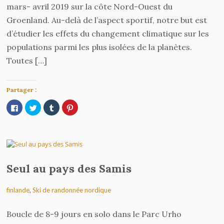
mars- avril 2019 sur la côte Nord-Ouest du
Journal d’expédition 1 – Le début de
Groenland. Au-delà de l’aspect sportif, notre but est
l’aventure
d’étudier les effets du changement climatique sur les
populations parmi les plus isolées de la planètes.
Toutes […]
Partager :
Cliquez
Cliquez
Cliquez
Cliquez
pour
pour
pour
pour
partager
partager
partager
partager
sur
sur
sur
sur
Facebook(ouvre
Twitter(ouvre
Tumblr(ouvre
Pinterest(ouvre
Traversée de la Terre de Baffin :
dans
dans
dans
dans
une
une
une
une
premières images
nouvelle
nouvelle
nouvelle
nouvelle
fenêtre)
fenêtre)
fenêtre)
fenêtre)
Seul au pays des Samis
finlande
,
Ski de randonnée nordique
Boucle de 8-9 jours en solo dans le Parc Urho