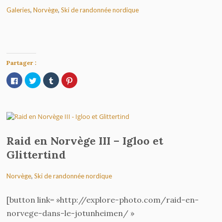
Galeries
,
Norvège
,
Ski de randonnée nordique
Partager :
Cliquez
Cliquez
Cliquez
Cliquez
pour
pour
pour
pour
partager
partager
partager
partager
sur
sur
sur
sur
Facebook(ouvre
Twitter(ouvre
Tumblr(ouvre
Pinterest(ouvre
dans
dans
dans
dans
une
une
une
une
nouvelle
nouvelle
nouvelle
nouvelle
fenêtre)
fenêtre)
fenêtre)
fenêtre)
Raid en Norvège III – Igloo et
Glittertind
Norvège
,
Ski de randonnée nordique
[button link= »http://explore-photo.com/raid-en-
norvege-dans-le-jotunheimen/ »