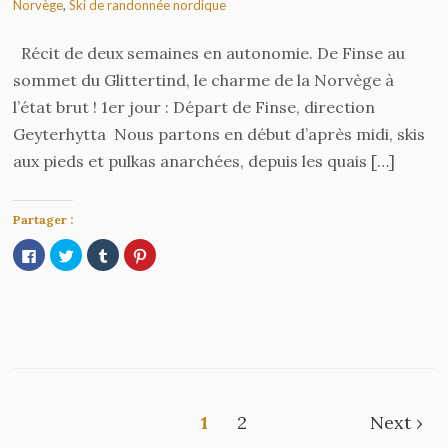
Norvège
,
Ski de randonnée nordique
Récit de deux semaines en autonomie. De Finse au
sommet du Glittertind, le charme de la Norvège à
l’état brut ! 1er jour : Départ de Finse, direction
Geyterhytta Nous partons en début d’après midi, skis
aux pieds et pulkas anarchées, depuis les quais […]
Partager :
Cliquez
Cliquez
Cliquez
Cliquez
pour
pour
pour
pour
partager
partager
partager
partager
sur
sur
sur
sur
Facebook(ouvre
Twitter(ouvre
Tumblr(ouvre
Pinterest(ouvre
dans
dans
dans
dans
une
une
une
une
nouvelle
nouvelle
nouvelle
nouvelle
fenêtre)
fenêtre)
fenêtre)
fenêtre)
1
2
Next ›